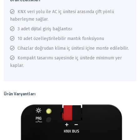
Ürün Özellikleri
KNX veri yolu ile AC iç ünitesi arasında çift yönlü
haberleşme sağlar.
3 adet dijital giriş bağlantısı
10 adet özelleştirilebilir mantık fonksiyonu
Cihazlar doğrudan klima iç ünitesi içine monte edilebilir.
Kompakt tasarımı sayesinde iç ünitede minimum yer
kaplar.
Ürün Varyantları