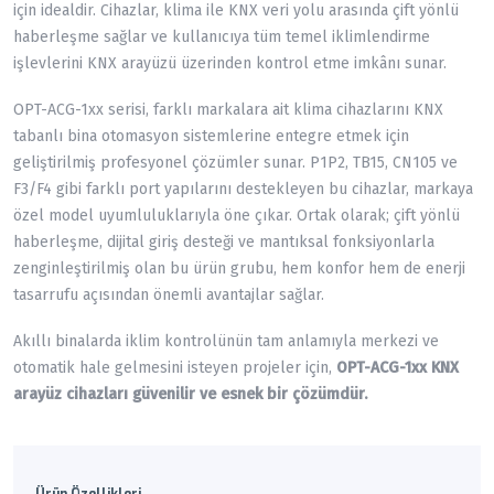
için idealdir. Cihazlar, klima ile KNX veri yolu arasında çift yönlü
haberleşme sağlar ve kullanıcıya tüm temel iklimlendirme
işlevlerini KNX arayüzü üzerinden kontrol etme imkânı sunar.
OPT-ACG-1xx serisi, farklı markalara ait klima cihazlarını KNX
tabanlı bina otomasyon sistemlerine entegre etmek için
geliştirilmiş profesyonel çözümler sunar. P1P2, TB15, CN105 ve
F3/F4 gibi farklı port yapılarını destekleyen bu cihazlar, markaya
özel model uyumluluklarıyla öne çıkar. Ortak olarak; çift yönlü
haberleşme, dijital giriş desteği ve mantıksal fonksiyonlarla
zenginleştirilmiş olan bu ürün grubu, hem konfor hem de enerji
tasarrufu açısından önemli avantajlar sağlar.
Akıllı binalarda iklim kontrolünün tam anlamıyla merkezi ve
otomatik hale gelmesini isteyen projeler için,
OPT-ACG-1xx KNX
arayüz cihazları güvenilir ve esnek bir çözümdür.