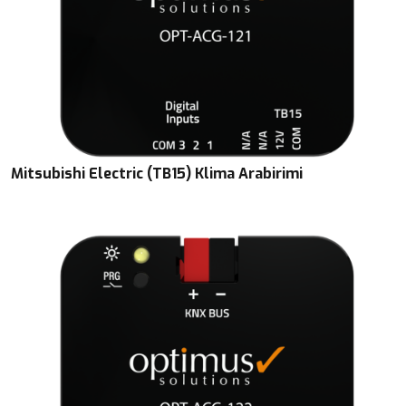
Mitsubishi Electric (TB15) Klima Arabirimi