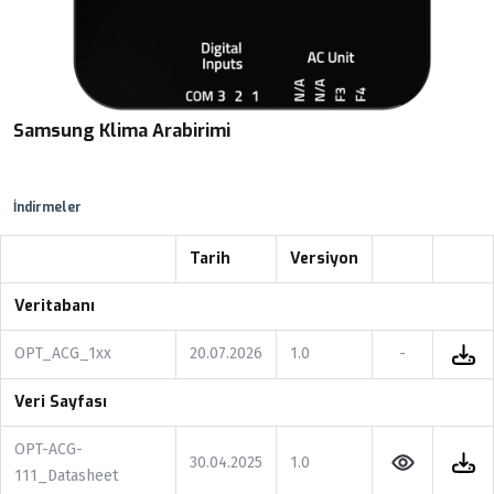
Samsung Klima Arabirimi
İndirmeler
Tarih
Versiyon
Veritabanı
OPT_ACG_1xx
20.07.2026
1.0
-
Veri Sayfası
OPT-ACG-
30.04.2025
1.0
111_Datasheet