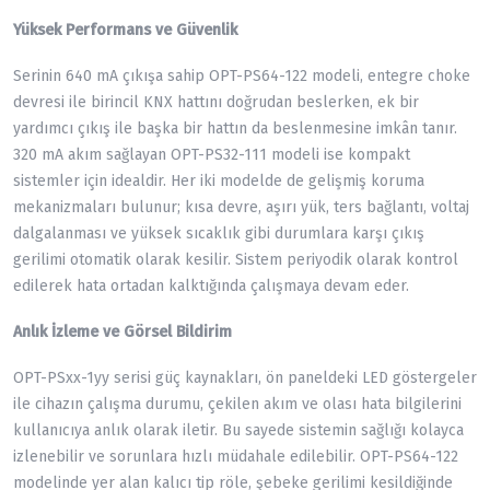
Yüksek Performans ve Güvenlik
Serinin 640 mA çıkışa sahip OPT-PS64-122 modeli, entegre choke
devresi ile birincil KNX hattını doğrudan beslerken, ek bir
yardımcı çıkış ile başka bir hattın da beslenmesine imkân tanır.
320 mA akım sağlayan OPT-PS32-111 modeli ise kompakt
sistemler için idealdir. Her iki modelde de gelişmiş koruma
mekanizmaları bulunur; kısa devre, aşırı yük, ters bağlantı, voltaj
dalgalanması ve yüksek sıcaklık gibi durumlara karşı çıkış
gerilimi otomatik olarak kesilir. Sistem periyodik olarak kontrol
edilerek hata ortadan kalktığında çalışmaya devam eder.
Anlık İzleme ve Görsel Bildirim
OPT-PSxx-1yy serisi güç kaynakları, ön paneldeki LED göstergeler
ile cihazın çalışma durumu, çekilen akım ve olası hata bilgilerini
kullanıcıya anlık olarak iletir. Bu sayede sistemin sağlığı kolayca
izlenebilir ve sorunlara hızlı müdahale edilebilir. OPT-PS64-122
modelinde yer alan kalıcı tip röle, şebeke gerilimi kesildiğinde