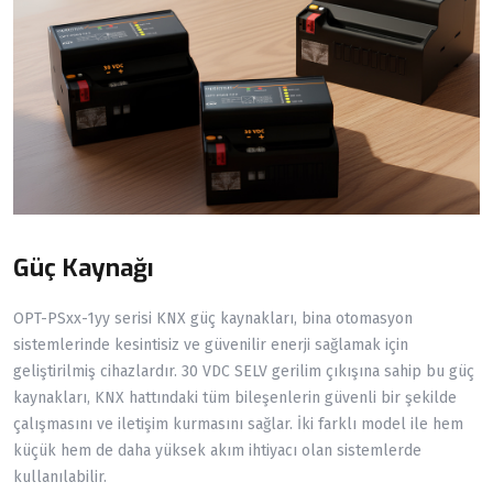
Güç Kaynağı
OPT-PSxx-1yy serisi KNX güç kaynakları, bina otomasyon
sistemlerinde kesintisiz ve güvenilir enerji sağlamak için
geliştirilmiş cihazlardır. 30 VDC SELV gerilim çıkışına sahip bu güç
kaynakları, KNX hattındaki tüm bileşenlerin güvenli bir şekilde
çalışmasını ve iletişim kurmasını sağlar. İki farklı model ile hem
küçük hem de daha yüksek akım ihtiyacı olan sistemlerde
kullanılabilir.