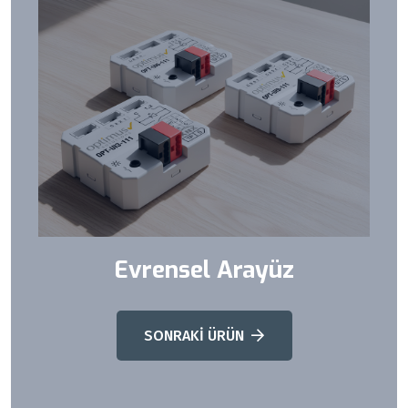
Evrensel Arayüz
SONRAKİ ÜRÜN