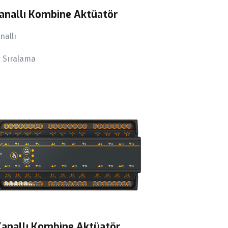
Kanallı Kombine Aktüatör
nallı
y Sıralama
Kanallı Kombine Aktüatör