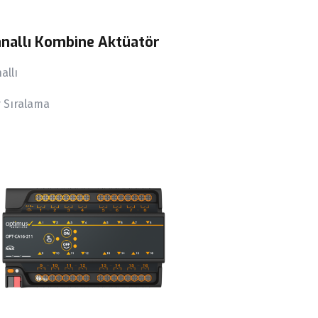
anallı Kombine Aktüatör
allı
y Sıralama