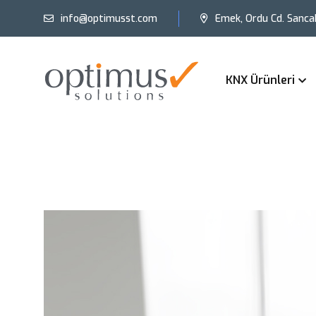
info@optimusst.com
Emek, Ordu Cd. Sanca
KNX Ürünleri