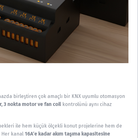
 cihazda birleştiren çok amaçlı bir KNX uyumlu otomasyon
, 3 nokta motor ve fan coil
kontrolünü aynı cihaz
enekleri ile hem küçük ölçekli konut projelerine hem de
. Her kanal
16A’e kadar akım taşıma kapasitesine