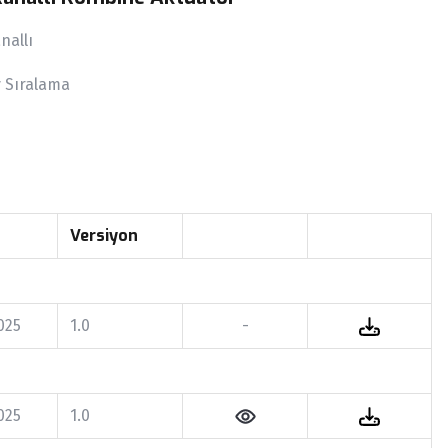
nallı
y Sıralama
Versiyon
025
1.0
-
025
1.0