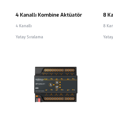
4 Kanallı Kombine Aktüatör
8 K
4 Kanallı
8 Kan
Yatay Sıralama
Yata